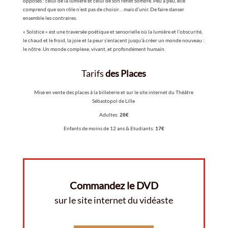
opposés : celui de la lumière et celui de son reflet sombre. Peu à peu, elle
comprend que son rôle n’est pas de choisir… mais d’unir. De faire danser
ensemble les contraires.
« Solstice » est une traversée poétique et sensorielle où la lumière et l’obscurité,
le chaud et le froid, la joie et la peur s’enlacent jusqu’à créer un monde nouveau :
le nôtre. Un monde complexe, vivant, et profondément humain.
Tarifs
des Places
Mise en vente des places à la billeterie et sur le site internet du Théâtre
Sébastopol de Lille
Adultes:
28€
Enfants de moins de 12 ans & Etudiants:
17€
Commandez le DVD
sur le site internet du vidéaste