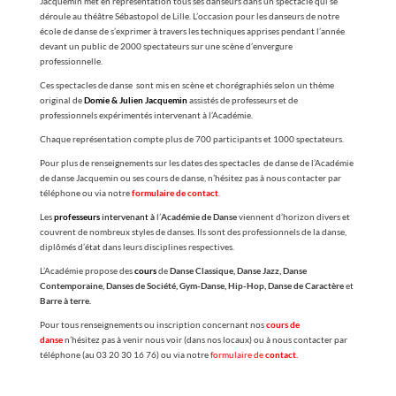
Jacquemin met en représentation tous ses danseurs dans un spectacle qui se
déroule au théâtre Sébastopol de Lille. L’occasion pour les danseurs de notre
école de danse de s’exprimer à travers les techniques apprises pendant l’année
devant un public de 2000 spectateurs sur une scène d’envergure
professionnelle.
Ces spectacles de danse sont mis en scène et chorégraphiés selon un thème
original de
Domie & Julien Jacquemin
assistés de professeurs et de
professionnels expérimentés intervenant à l’Académie.
Chaque représentation compte plus de 700 participants et 1000 spectateurs.
Pour plus de renseignements sur les dates des spectacles de danse de l’Académie
de danse Jacquemin ou ses cours de danse, n’hésitez pas à nous contacter par
téléphone ou via notre
formulaire de
contact
.
Les
professeurs
intervenant à
l’
Académie de Danse
viennent d’horizon divers et
couvrent de nombreux styles de danses. Ils sont des professionnels de la danse,
diplômés d’état dans leurs disciplines respectives.
L’Académie propose des
cours
de
Danse Classique, Danse Jazz, Danse
Contemporaine, Danses de Société, Gym-Danse, Hip-Hop, Danse de Caractère
et
Barre à terre.
Pour tous renseignements ou inscription concernant nos
cours
de
danse
n’hésitez pas à venir nous voir (dans nos locaux) ou à nous contacter par
téléphone (au 03 20 30 16 76) ou via notre
formulaire de
contact.