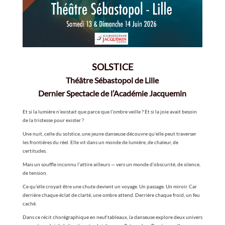
SOLSTICE
Théâtre Sébastopol de Lille
Dernier Spectacle de l’Académie Jacquemin
Et si la lumière n’existait que parce que l’ombre veille ? Et si la joie avait besoin
de la tristesse pour exister ?
Une nuit, celle du solstice, une jeune danseuse découvre qu’elle peut traverser
les frontières du réel. Elle vit dans un monde de lumière, de chaleur, de
certitudes.
Mais un souffle inconnu l’attire ailleurs — vers un monde d’obscurité, de silence,
de tension.
Ce qu’elle croyait être une chute devient un voyage. Un passage. Un miroir. Car
derrière chaque éclat de clarté, une ombre attend. Derrière chaque froid, un feu
caché.
Dans ce récit chorégraphique en neuf tableaux, la danseuse explore deux univers