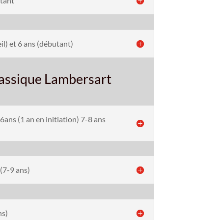
utant
eil) et 6 ans (débutant)
assique Lambersart
6ans (1 an en initiation) 7-8 ans
(7-9 ans)
ns)