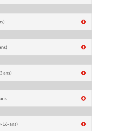
ns)
ans)
3 ans)
 ans
3-16-ans)