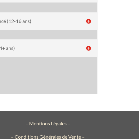
cé (12-16 ans)
4+ ans)
–
Mentions Légales
–
–
Conditions Générales de Vente
–