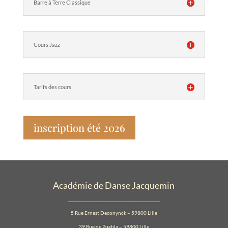
Barre à Terre Classique
Cours Jazz
Tarifs des cours
inscription été 2026
Académie de Danse Jacquemin
_____________________________________________
5 Rue Ernest Deconynck – 59800 Lille
39 Rue de Puebla – 59800 Lille