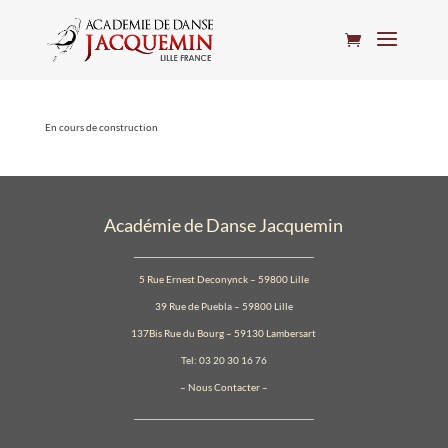
En cours de construction
Académie de Danse Jacquemin
_____________________________________________
5 Rue Ernest Deconynck – 59800 Lille
39 Rue de Puebla – 59800 Lille
137Bis Rue du Bourg – 59130 Lambersart
Tel: 03 20 30 16 76
–
Nous Contacter
–
_____________________________________________